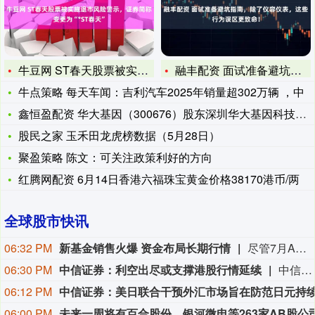
牛豆网 ST春天股票被实施退市风险警示，证券简称变更为“*S
融丰配资 面试准备避坑指南，除了仪容仪表，这些行为误区更致命
牛点策略 每天车闻：吉利汽车2025年销量超302万辆 ，中
鑫恒盈配资 华大基因（300676）股东深圳华大基因科技有限
股民之家 玉禾田龙虎榜数据（5月28日）
聚盈策略 陈文：可关注政策利好的方向
红腾网配资 6月14日香港六福珠宝黄金价格38170港币/两
全球股市快讯
06:32 PM
新基金销售火爆 资金布局长期行情
尽管7月A股市场调整，但新发基金市场却呈现出冷暖反差，多只主动权益新品募集成绩亮眼。普通投资者踊跃认购新基金的背后，是不少基金经理对于当前科技行情长周期属性的深度研判，公募普遍判断AI产业浪潮不是短期主题炒作，科技浪潮的演绎周期也远不止半年。
06:30 PM
中信证券：利空出尽或支撑港股行情延续
中信证券研报指出，近一个月恒生综指迎来业绩预期反转，中报超预期与利好预告推动全年盈利上修；而恒科指数受制于乘用车盈利分化及头部互联网平台资本开支扩张对短期利润率的压制，预期修复相对滞后。行业上，医疗保健（CXO与制药龙头驱动）、金融（券商资管与保险）、公用事业及周期运输景气上行；消费、地产及资讯科技预期遭下调。交易层面呈现资金回补超跌低位板块与交易高景气业绩动能的“双管齐下”特征。面对财报密集披露期与海内外宏观扰动，配置建议维持“红利防守+成长弹性”杠铃策略：防守端锁定高股息、低β“类债”资产；进攻端聚焦互联网巨头、双向资金加仓的机器人与生物科技，以及技术硬件与AI应用，兼顾创新药及工业金属的催化布局。
06:12 PM
06:00 PM