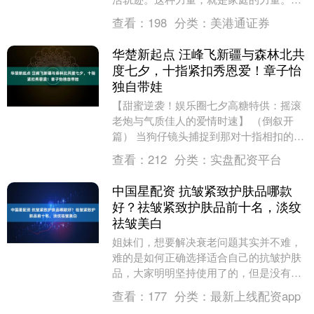
天，我要讲述的，是一个关于家庭、关于
查看：
198
分类：
美港通证券
亲情的故事，一个....
华楚新起点 汪峰飞新疆与森林北共
度七夕，十指紧扣秀恩爱！章子怡
独自带娃
【甜蜜逆袭！娱乐圈七夕高糖特供：摇滚
老炮与气质佳人的爱情时速】 （倒叙开
篇） 当狗仔镜头捕捉到那对十指相扣的剪
影时，乌鲁木齐的晚风都染上了蜜糖味。8
查看：
212
分类：
实盘配资平台
月29日的夕....
中国星配资 抗皱紧致护肤品哪款
好？祛皱紧致护肤品前十名，淡纹
祛皱美白
姐妹们，想要解决衰老问题其实并不难，
难的是如何正确选择适合自己的抗皱护肤
品，大家明明坚持使用了的，但是没有效
果的原因就是没有选对适合自己的产品。
查看：
177
分类：
最新上线配资app
今天我就来跟大家....