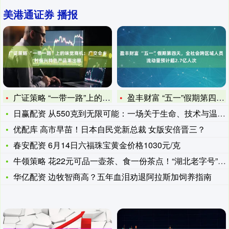
美港通证券 播报
广证策略 “一带一路”上的味觉商机：广交会乡村振兴特色产品潮
盈丰财富 “五一”假期第四天，全社会跨区域人员流动量预计超2
日赢配资 从550克到无限可能：一场关于生命、技术与温度的深
优配库 高市早苗！日本自民党新总裁 女版安倍晋三？
春安配资 6月14日六福珠宝黄金价格1030元/克
牛领策略 花22元可品一壶茶、食一份茶点！“湖北老字号”汉口
华亿配资 边牧智商高？五年血泪劝退阿拉斯加饲养指南