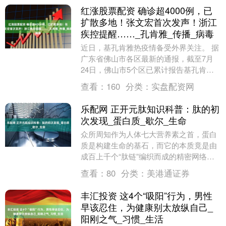
红涨股票配资 确诊超4000例，已
扩散多地！张文宏首次发声！浙江
疾控提醒……_孔肯雅_传播_病毒
近日，基孔肯雅热疫情备受外界关注。 据
广东省佛山市各区最新的通报，截至7月
24日，佛山市5个区已累计报告基孔肯雅
热确诊病例超过4000例，其中顺德区报告
查看：
160
分类：
实盘配资网
确诊病例....
乐配网 正开元肽知识科普：肽的初
次发现_蛋白质_歇尔_生命
众所周知作为人体七大营养素之首，蛋白
质是构建生命的基石，而它的本质竟是由
成百上千个“肽链”编织而成的精密网络，
简言说蛋白质就是由成百上千的大小不一
查看：
80
分类：
美港通证券
的肽链接组成的....
丰汇投资 这4个“吸阳”行为，男性
早该忍住，为健康别太放纵自己_
阳刚之气_习惯_生活