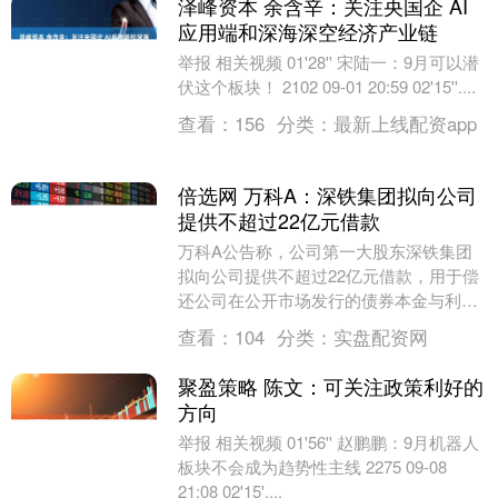
泽峰资本 余含辛：关注央国企 AI
应用端和深海深空经济产业链
举报 相关视频 01'28'' 宋陆一：9月可以潜
伏这个板块！ 2102 09-01 20:59 02'15''....
查看：
156
分类：
最新上线配资app
倍选网 万科A：深铁集团拟向公司
提供不超过22亿元借款
万科A公告称，公司第一大股东深铁集团
拟向公司提供不超过22亿元借款，用于偿
还公司在公开市场发行的债券本金与利
息。借款期限不超过3年，利率为提款日前
查看：
104
分类：
实盘配资网
一工作日全国银....
聚盈策略 陈文：可关注政策利好的
方向
举报 相关视频 01'56'' 赵鹏鹏：9月机器人
板块不会成为趋势性主线 2275 09-08
21:08 02'15'....