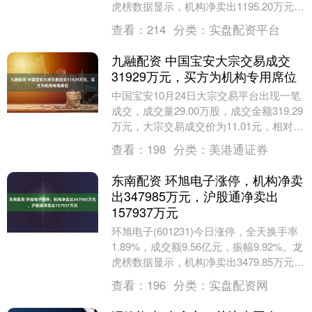
虎榜数据显示，机构净卖出1195.20万元，
营业部席位合计净买入1....
查看：
214
分类：
实盘配资平台
九融配资 中国宝安大宗交易成交
31929万元，买方为机构专用席位
中国宝安10月24日大宗交易平台出现一笔
成交，成交量29.00万股，成交金额319.29
万元，大宗交易成交价为11.01元，相对今
日收盘价溢价0.36%。该笔交....
查看：
198
分类：
美港通证券
东南配资 环旭电子涨停，机构净卖
出347985万元，沪股通净卖出
157937万元
环旭电子(601231)今日涨停，全天换手率
1.89%，成交额9.56亿元，振幅9.92%。龙
虎榜数据显示，机构净卖出3479.85万元，
沪股通净卖出1579.....
查看：
196
分类：
实盘配资网