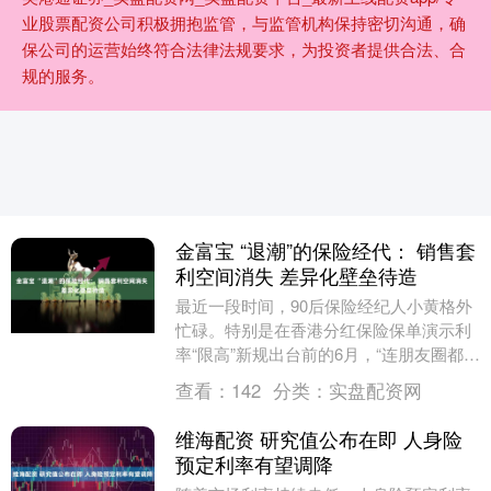
业股票配资公司积极拥抱监管，与监管机构保持密切沟通，确
保公司的运营始终符合法律法规要求，为投资者提供合法、合
规的服务。
金富宝 “退潮”的保险经代： 销售套
利空间消失 差异化壁垒待造
最近一段时间，90后保险经纪人小黄格外
忙碌。特别是在香港分红保险保单演示利
率“限高”新规出台前的6月，“连朋友圈都没
时间发，都在忙着接待客户、处理投保资
查看：
142
分类：
实盘配资网
料、排队....
维海配资 研究值公布在即 人身险
预定利率有望调降