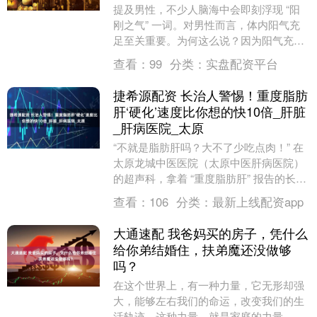
提及男性，不少人脑海中会即刻浮现 “阳
刚之气” 一词。对男性而言，体内阳气充
足至关重要。为何这么说？因为阳气充盈
往往表明肾脏功能强健，这有助于维持体
查看：
99
分类：
实盘配资平台
内正常的内分....
捷希源配资 长治人警惕！重度脂肪
肝‘硬化’速度比你想的快10倍_肝脏
_肝病医院_太原
“不就是脂肪肝吗？大不了少吃点肉！” 在
太原龙城中医医院（太原中医肝病医院）
的超声科，拿着 “重度脂肪肝” 报告的长治
白领小林，轻描淡写的态度让医生捏了把
查看：
106
分类：
最新上线配资app
汗。他....
大通速配 我爸妈买的房子，凭什么
给你弟结婚住，扶弟魔还没做够
吗？
在这个世界上，有一种力量，它无形却强
大，能够左右我们的命运，改变我们的生
活轨迹。这种力量，就是家庭的力量。今