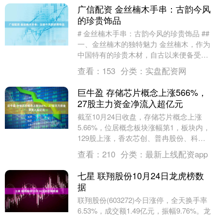
广信配资 金丝楠木手串：古韵今风
的珍贵饰品
# 金丝楠木手串：古韵今风的珍贵饰品 ##
一、金丝楠木的独特魅力 金丝楠木，作为
中国特有的珍贵木材，自古以来便备受推
崇。它属于樟科楠木属，主要生长在我国
查看：
153
分类：
实盘配资网
南方的....
巨牛盈 存储芯片概念上涨566%，
27股主力资金净流入超亿元
截至10月24日收盘，存储芯片概念上涨
5.66%，位居概念板块涨幅第1，板块内，
129股上涨，香农芯创、普冉股份、科翔
股份等20%涨停，深南电路、德明利、盈
查看：
210
分类：
最新上线配资app
新发....
七星 联翔股份10月24日龙虎榜数
据
联翔股份(603272)今日涨停，全天换手率
6.53%，成交额1.49亿元，振幅9.76%。龙